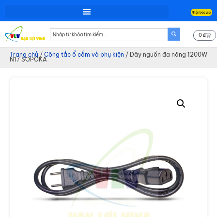
Nhận báo giá
Trang chủ
0
₫
Trang chủ
/
Công tắc ổ cắm và phụ kiện
/ Dây nguồn đa năng 1200W
N17 SOPOKA
Cảm biến Hanyoung