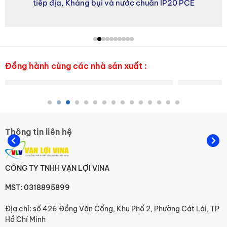
tiếp địa, Kháng bụi và nước chuẩn IP20 PCE
Đèn tín hiệu Hanyoung
Đồng hành cùng các nhà sản xuất :
Công tắc Hanyoung
Thông tin liên hệ
Cảm biến Hanyoung
CÔNG TY TNHH VẠN LỢI VINA
MST: 0318895899
Địa chỉ: số 426 Đồng Văn Cống, Khu Phố 2, Phường Cát Lái, TP
TPR/SSR/SMPS Hanyoung
Hồ Chí Minh