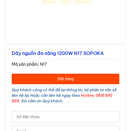
TPR/SSR/SMPS Hanyoung
Dây nguồn đa năng 1200W N17 SOPOKA
Mã sản phẩm: N17
Bộ điều khiển Hanyoung
Đặt hàng
Quý khách cũng có thể để lại thông tin, bộ phận tư vấn sẽ
liên hệ lại. Hoặc cần liên hệ ngay theo
Hotline: 0818 895
899
. Xin cảm ơn Quý khách.
Đèn chống nổ Sino