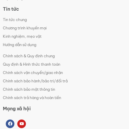
Tin tức
Tin tức chung
Đèn chống nổ Sino
Chương trình khuyến mại
Kinh nghiệm, mẹo vặt
Hướng dẫn sử dụng
Chính sách & Quy định chung
Quy định & Hình thức thanh toán
Chính sách vận chuyển/giao nhận
Chính sách bảo hành/bảo trì/đổi trả
Chính sách bảo mật thông tin
Chính sách trả hàng và hoàn tiền
Mạng xã hội