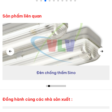
Sản phẩm liên quan
Máng đèn Sino
Domino - Terminal Hanyoung
Đèn chống thấm Sino
Đèn tín hiệu Hanyoung
Đồng hành cùng các nhà sản xuất :