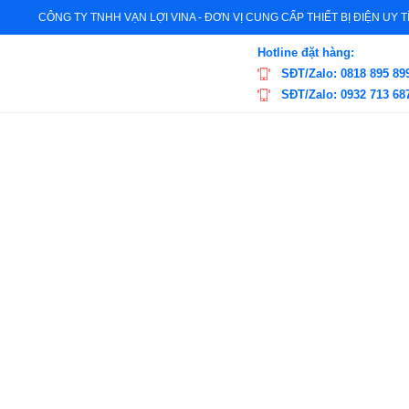
CÔNG TY TNHH VẠN LỢI VINA - ĐƠN VỊ CUNG CẤP THIẾT BỊ ĐIỆN UY 
Hotline đặt hàng:
SĐT/Zalo: 0818 895 89
SĐT/Zalo: 0932 713 68
Giới thiệu
Sản phẩm
Thương hiệu
Trang chủ
Trang chủ
/
Thiết bị đóng cắt
/ MCCB SCHNEIDER