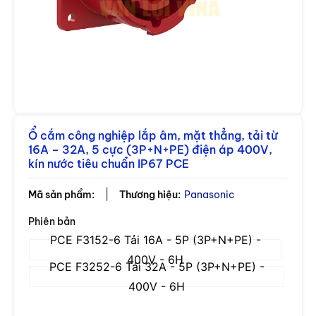
Ổ cắm công nghiệp lắp âm, mặt thẳng, tải từ
16A – 32A, 5 cực (3P+N+PE) điện áp 400V,
kín nước tiêu chuẩn IP67 PCE
|
Mã sản phẩm:
Thương hiệu:
Panasonic
Phiên bản
PCE F3152-6 Tải 16A - 5P (3P+N+PE) -
400V - 6H
PCE F3252-6 Tải 32A - 5P (3P+N+PE) -
400V - 6H