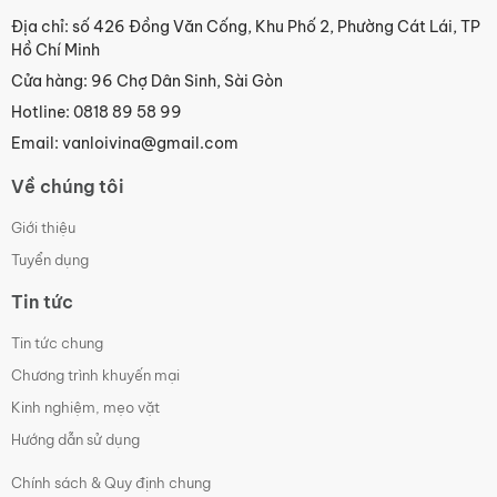
Địa chỉ: số 426 Đồng Văn Cống, Khu Phố 2, Phường Cát Lái, TP
TPR/SSR/SMPS Hanyoung
Hồ Chí Minh
Cửa hàng: 96 Chợ Dân Sinh, Sài Gòn
Hotline: 0818 89 58 99
Email: vanloivina@gmail.com
Bộ điều khiển Hanyoung
Về chúng tôi
Giới thiệu
Tuyển dụng
Tin tức
Đèn chống nổ Sino
Tin tức chung
Chương trình khuyến mại
Kinh nghiệm, mẹo vặt
Hướng dẫn sử dụng
Chính sách & Quy định chung