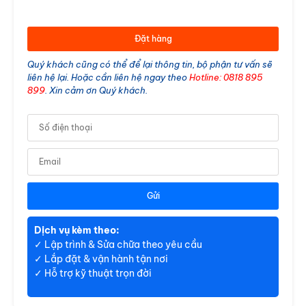
Cảm biến Hanyoung
Đặt hàng
Quý khách cũng có thể để lại thông tin, bộ phận tư vấn sẽ
liên hệ lại. Hoặc cần liên hệ ngay theo
Hotline: 0818 895
899
. Xin cảm ơn Quý khách.
TPR/SSR/SMPS Hanyoung
Bộ điều khiển Hanyoung
Gửi
Dịch vụ kèm theo:
✓ Lập trình & Sửa chữa theo yêu cầu
✓ Lắp đặt & vận hành tận nơi
✓ Hỗ trợ kỹ thuật trọn đời
Đèn chống nổ Sino