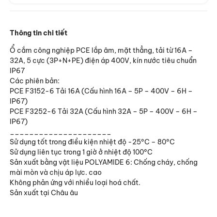
Thông tin chi tiết
Đèn chống thấm Sino
Ổ cắm công nghiệp PCE lắp âm, mặt thẳng, tải từ 16A –
32A, 5 cực (3P+N+PE) điện áp 400V, kín nước tiêu chuẩn
IP67
Các phiên bản:
PCE F3152-6 Tải 16A (Cấu hình 16A – 5P – 400V – 6H –
IP67)
Đèn chiếu gương Sino
PCE F3252-6 Tải 32A (Cấu hình 32A – 5P – 400V – 6H –
IP67)
_____________________
Sử dụng tốt trong điều kiện nhiệt độ -25°C – 80°C
Sử dụng liên tục trong 1 giờ ở nhiệt độ 100°C
Sản xuất bằng vật liệu POLYAMIDE 6: Chống cháy, chống
Máng đèn Sino
mài mòn và chịu áp lực. cao
Không phản ứng với nhiều loại hoá chất.
Sản xuất tại Châu âu