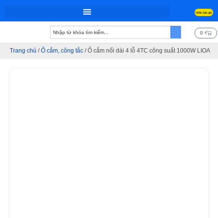
Nhận báo giá
Trang chủ
0
₫
Trang chủ
/
Ổ cắm, công tắc
/ Ổ cắm nối dài 4 lỗ 4TC công suất 1000W LIOA