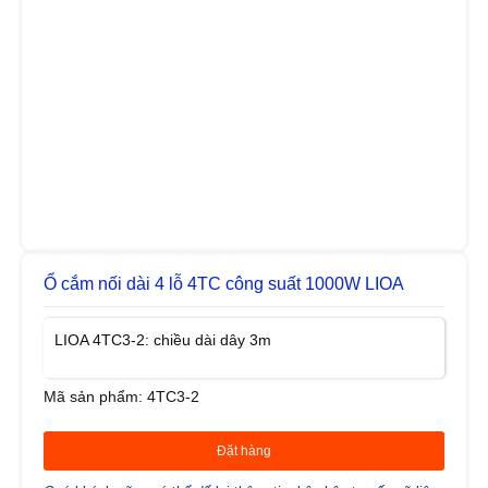
Ổ cắm nối dài 4 lỗ 4TC công suất 1000W LIOA
LIOA 4TC3-2: chiều dài dây 3m
Mã sản phẩm: 4TC3-2
0818 895 899
Đặt hàng
0932 713 687