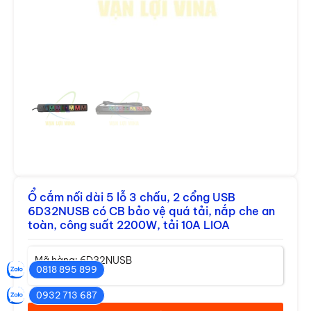
Ổ cắm nối dài 5 lỗ 3 chấu, 2 cổng USB
6D32NUSB có CB bảo vệ quá tải, nắp che an
toàn, công suất 2200W, tải 10A LIOA
Mã hàng: 6D32NUSB
0818 895 899
Cảm biến Hanyoung
0932 713 687