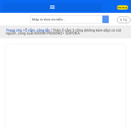
Nhận báo giá
Trang chủ
0
₫
Trang chủ
/
Ổ cắm, công tắc
/ Thân ổ cắm 3 cổng (không kèm dây) có nút
nguồn, công suất 6000W P6000W2+ SOPOKA