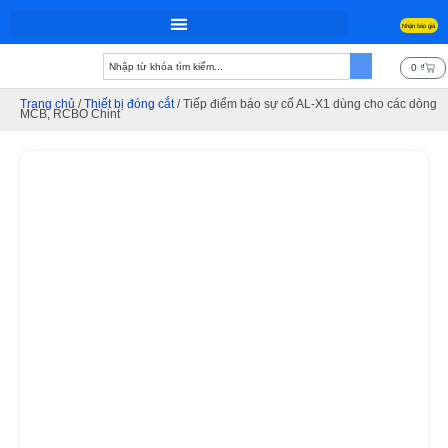
Nhận báo giá
Trang chủ
0
₫
Trang chủ
/
Thiết bị đóng cắt
/ Tiếp điểm báo sự cố AL-X1 dùng cho các dòng
MCB, RCBO Chint