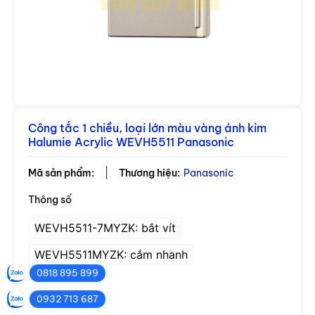
Công tắc 1 chiều, loại lớn màu vàng ánh kim
Halumie Acrylic WEVH5511 Panasonic
|
Mã sản phẩm:
Thương hiệu:
Panasonic
Thông số
WEVH5511-7MYZK: bắt vít
WEVH5511MYZK: cắm nhanh
Cảm biến Hanyoung
0818 895 899
0932 713 687