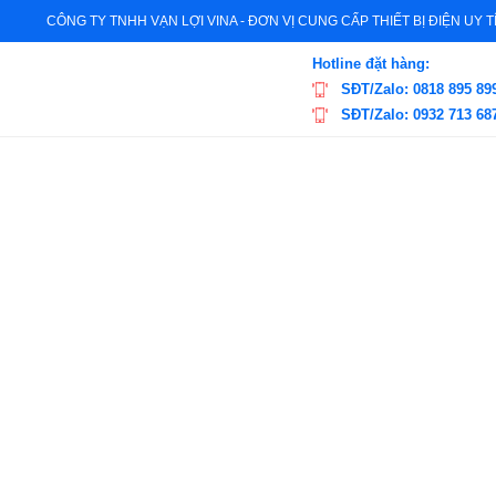
CÔNG TY TNHH VẠN LỢI VINA - ĐƠN VỊ CUNG CẤP THIẾT BỊ ĐIỆN UY 
Hotline đặt hàng:
SĐT/Zalo: 0818 895 89
SĐT/Zalo: 0932 713 68