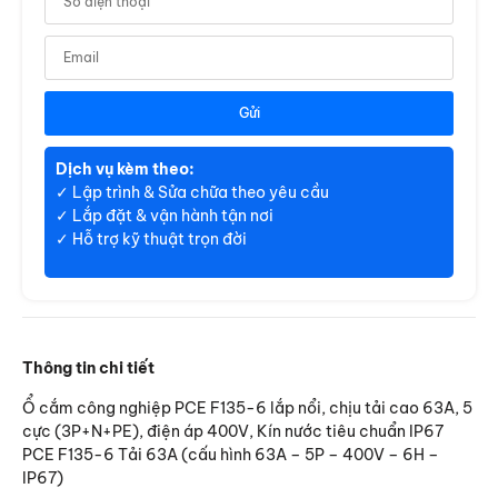
TPR/SSR/SMPS Hanyoung
Gửi
Bộ điều khiển Hanyoung
Dịch vụ kèm theo:
✓ Lập trình & Sửa chữa theo yêu cầu
✓ Lắp đặt & vận hành tận nơi
✓ Hỗ trợ kỹ thuật trọn đời
Đèn chống nổ Sino
Thông tin chi tiết
Ổ cắm công nghiệp PCE F135-6 lắp nổi, chịu tải cao 63A, 5
cực (3P+N+PE), điện áp 400V, Kín nước tiêu chuẩn IP67
Đèn chống thấm Sino
PCE F135-6 Tải 63A (cấu hình 63A – 5P – 400V – 6H –
IP67)