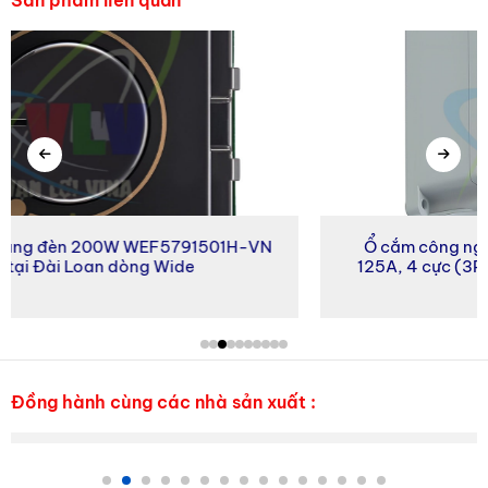
Sản phẩm liên quan
Đèn chiếu gương Sino
Máng đèn Sino
EF5791501H-VN
Ổ cắm công nghiệp F144-6 lắp nổi,
 Wide
125A, 4 cực (3P+PE), điện áp 400V,
chuẩn IP67 PCE
Domino - Terminal Hanyoung
Đồng hành cùng các nhà sản xuất :
Đèn tín hiệu Hanyoung