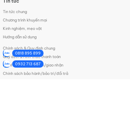
Tin tức
Bộ điều khiển Hanyoung
Tin tức chung
Chương trình khuyến mại
Kinh nghiệm, mẹo vặt
Hướng dẫn sử dụng
Đèn chống nổ Sino
Chính sách & Quy định chung
0818 895 899
Quy định & Hình thức thanh toán
0932 713 687
Chính sách vận chuyển/giao nhận
Chính sách bảo hành/bảo trì/đổi trả
Chính sách bảo mật thông tin
Chính sách trả hàng và hoàn tiền
Mạng xã hội